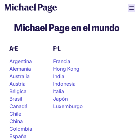
Michael Page en el mundo
A-E
F-L
Argentina
Francia
Alemania
Hong Kong
Australia
India
Austria
Indonesia
Bélgica
Italia
Brasil
Japón
Canadá
Luxemburgo
Chile
China
Colombia
España