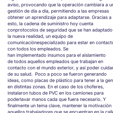
aviso,
provocando que la operación cambiara a u
gestión de
día a día
, permitiendo a las empresas
obtener
un aprendizaje para adaptarse.
Gracias a
esto, la cadena de suministro hoy cuenta
con
protocolos de seguridad
que
se han adaptado
la nueva realidad
, u
n equipo de
comunicación
especializado
para estar en contact
con todos
los empleado
s
.
Se
han
i
mplementa
do
insumos
para el aislamiento
de
todos aquellos
empleados
que
trabajan en
contacto con el mundo exterior,
y así poder cuida
de su salud.
Poco a poco
se
fueron generando
ideas,
como
placas de plástico para tener a la gen
en distintas zonas.
En el caso de los c
hoferes
,
instalaron tubos de
P
V
C
en los camiones
para
poder
lavar manos cada que fuera necesario.
Y
finalmente un tema
clave,
mantener la motivación
aquellos trabajadores que se encuentran en la call