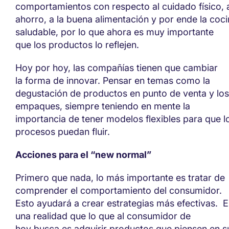
comportamientos
con respecto al cuidado físico
,
a
ahorro, a la buena alimentación y por ende la coc
saludable,
por lo que
ahora es muy importante
que
los productos
lo reflejen.
Hoy por hoy, las compañías tienen que
cambiar
la
forma de innovar. Pensar en temas como la
degustación de productos en punto de venta y los
empaques
, siempre teniendo en mente la
importancia de tener modelos flexibles para que l
procesos puedan fluir.
Acciones para el “new normal”
Primero que nada, lo más importante es tratar de
comprender el comportamiento del consumidor.
Esto ayudará a crear estrategias más efectivas.
E
una realidad que lo que al consumidor de
hoy
busca
es adquirir productos que piensen en s