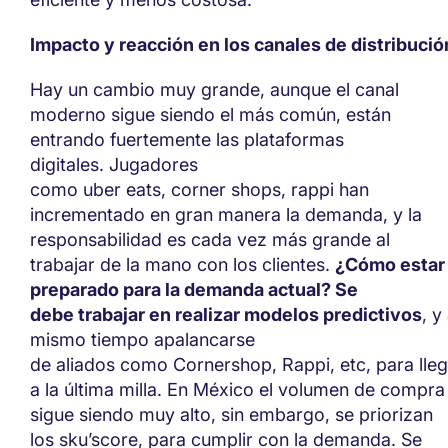
Impacto y reacción en los canales de distribució
Hay un cambio muy grande
, aunque e
l canal
moderno sigue siendo el más
común,
están
entrando fuertemente
las
plataformas
digitales.
Jugadores
como
uber
eats, corner shops, rappi
han
incrementado en gran manera la demanda, y la
responsabilidad es cada vez más grande al
trabaja
r
de la mano con los clientes.
¿Cómo estar
preparado para la demanda actual?
Se
debe
trabajar en realizar
modelos predictivos
, y
mismo tiempo
apal
an
carse
de
aliado
s
como
Co
rne
r
shop
,
Rappi, etc, para lle
a la última milla. En México
el
v
olumen de compra
sigue siendo muy alto, sin
embargo,
se
priorizan
los
sku’score, para cumplir con la demanda. Se