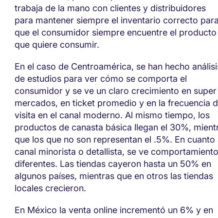
trabaj
a de la mano
con clientes y distribuidores
para
mantener siempre el inventario correcto par
que
el consumidor siempre encuentre el producto
que quiere consumir.
En el caso de Centroamérica, se han hecho
análisi
de estudios para ver cómo se comp
o
rt
a
el
consumidor
y s
e ve
un claro
crecimiento en super
mercados, en ticket promedio
y
en la frecuencia 
visita en el canal moderno.
Al mismo tiempo,
los
productos de canasta básica llegan el 30%
, mient
que l
os que no son
representan el
.5%. E
n cuanto
canal
minorista o detallista
, se ve comportamient
diferentes. Las tiendas
cayeron
hasta un 50% en
algunos países
, mientras que en otros las
tiendas
locales creci
eron.
En México la venta online
incrementó
un 6% y en