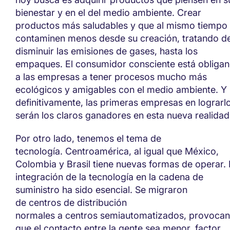
bienestar y en el del medio ambiente. Crear
productos más saludables
y que al mismo tiempo
contaminen menos desde su creación, tratando d
disminuir las emisiones de gases, hasta los
empaques.
El consumidor consciente está obliga
a las empresas a tener procesos mucho más
ecológicos y amigables con el medio ambiente. Y
definitivamente, las primeras empresas en lograrl
serán los claros ganado
res en esta nueva realida
Por otro lado, tenemos el tema de
tecnología.
Centroamérica, al igual que México,
Colombia y Brasil tiene nuevas formas de operar.
integración de la tecnología en la cadena de
suministro ha sido esencial.
Se migr
aron
de
centro
s
de distribución
normal
es
a
centros
semiautomatizado
s
,
provoca
que
el contacto entre la gente sea menor, factor