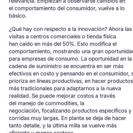
relevancia.
E
mpieza
n
a
observarse
cambios
en
el
comportamiento de
l consumidor
,
vuelve a lo
básico.
¿
Qué hay
con respecto a
la innovación? Ahora las
visitas a centros comerciales o tienda física
ha
n
caído en más del 50%. Esto modifica el
comportamiento,
mostrando
una gran oportunida
para empresas de consumo. La oportunidad en
la
cadena de suministro
se encuentra en ser más
efectivos en costo y pensando en el consumidor, 
prioriza en líneas productivas, en hacer productos
más tradicionales para adaptarnos a la nueva
realidad.
Se puede mejorar costos a través
del
manejo de
commodities,
la
negociación,
focaliza
ndo
productos específicos y
corridas m
uy
largas
. En planta se deja de hacer
tanto detalle,
y
la última milla
se vuelve
más
eficiente
y menos costosa
.