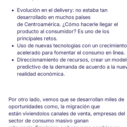
Evolución en el
delivery:
no estaba tan
desarrollado en muchos países
de
Centroamérica
.
¿Cómo hacerle llegar el
producto al consumidor? Es uno de los
principales retos.
Uso de nuevas tecnologías con un crecimiento
acelerado para fomentar el consumo en línea.
Direcciona
miento de
recursos, crear un model
predictivo de la demanda
de acuerdo a la n
ue
realidad econó
mica.
Por otro lado, vemos que se desarrolla
n
mi
les de
oportunidades
como,
la
migración que
est
án
vi
vi
endo
los
canales de venta, empresas del
sector de consumo masivo ganan