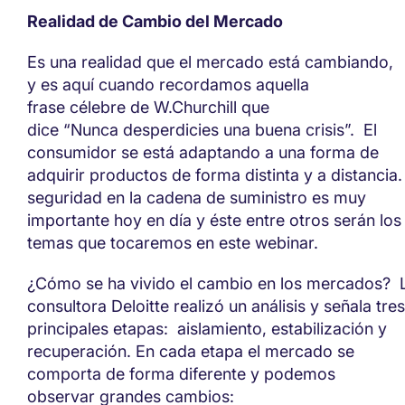
Realidad de Cambio del Mercado
Es una realidad que el mercado está
cambiando,
y
es aquí cuando recordamos aquella
frase
célebre
de
W.Churchill que
dice
“
N
unca
desperdicies
una
buena
crisis”. El
consumidor se está adaptando a una forma de
adquirir productos de forma distinta y a distancia.
seguridad en la cadena de suministro es muy
importante hoy en día y
é
ste entre otro
s
serán los
temas que tocaremos en este
webinar.
¿C
ómo
se ha
vivido el cambio en los mercados?
consultora
Deloitte
realizó
un análisis y señala
tres
principales
etapas
:
aislamiento
,
estabilización
y
recuperación. En cada etapa el mercado se
comporta de forma diferente
y podemos
observar
grandes cambios
: