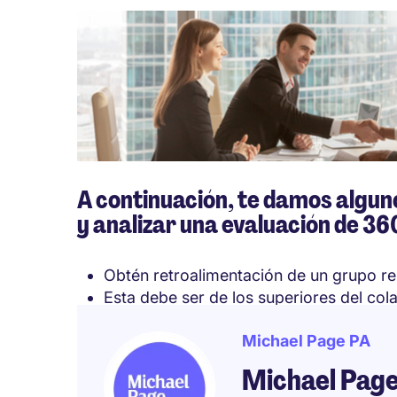
A continuación, te damos alguno
y analizar una evaluación de 36
Obtén retroalimentación de un grupo re
Esta debe ser de los superiores del co
nuevo.
Michael Page PA
Garantiza a los participantes que la en
Procura que todos los colaboradores se
Michael Pag
evaluación de 360 grados y no excluya