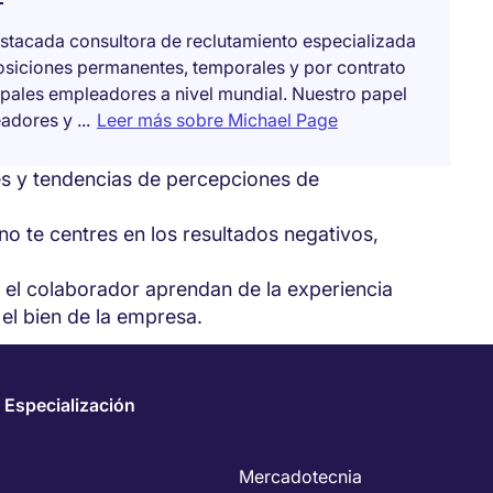
ia encuesta para tener una perspectiva
stacada consultora de reclutamiento especializada
posiciones permanentes, temporales y por contrato
an estado trabajando con el colaborador
ipales empleadores a nivel mundial. Nuestro papel
dores y ...
Leer más sobre Michael Page
imentación y haz un resumen para debatirlos
ones y tendencias de percepciones de
 no te centres en los resultados negativos,
el colaborador aprendan de la experiencia
el bien de la empresa.
dos para tu equipo y/o empresa.
 Especialización
ctanos
Mercadotecnia