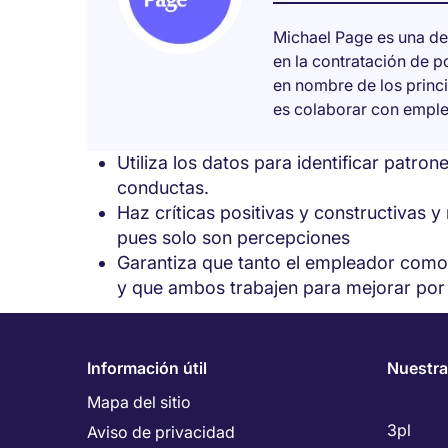
Pide al colaborador que realice su prop
Michael Page es una de
más amplia.
en la contratación de 
Cerciórate de que los encuestados hay
en nombre de los princ
por cuando menos seis meses.
es colaborar con emplea
Reúne y analiza los datos de la retroal
durante la evaluación.
Utiliza los datos para identificar patr
conductas.
Haz críticas positivas y constructivas y
pues solo son percepciones
Garantiza que tanto el empleador como 
y que ambos trabajen para mejorar por 
Busca los integrantes cualifica
Información útil
Nuestra
Mapa del sitio
Contá
3pl
Aviso de privacidad