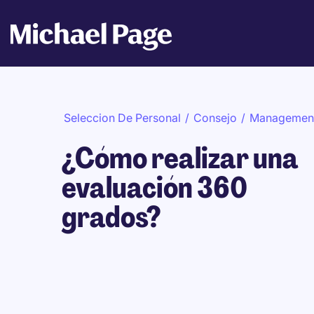
Seleccion De Personal
/
Consejo
/
Managemen
¿Cómo realizar una
evaluación 360
grados?