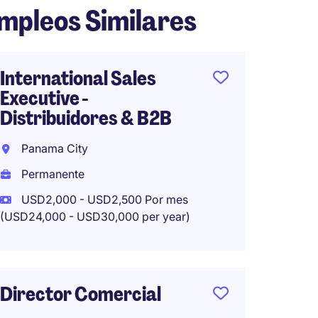
mpleos Similares
International Sales
Accou
Executive -
& Car
Distribuidores & B2B
Panam
Panama City
Perma
Permanente
USD2,000 - USD2,500 Por mes
(USD24,000 - USD30,000 per year)
Jefe d
Costa 
Perma
Director Comercial