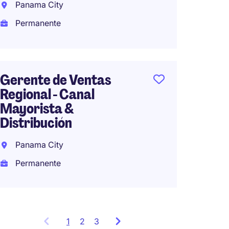
Panama City
Permanente
Gerent
Pana
Perma
Gerente de Ventas
Regional - Canal
Mayorista &
Distribución
Panama City
Permanente
1
Showing
2
3