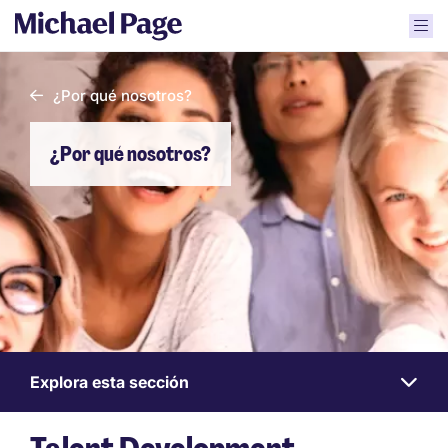
¿Por qué nosotros?
¿Por qué nosotros?
Explora esta sección
Work
for
us